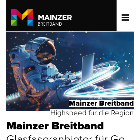
Mainzer Breitband
Highspeed für die Region
Main­zer Breit­band
Glas­faser­an­biet­er für Ge­