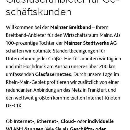
schäfts­kund­en
Willkommen bei der
Mainzer Breitband
– Ihrem
Breitband-Anbieter für den Wirtschaftsraum Mainz. Als
100-prozentige Tochter der
Mainzer Stadtwerke AG
schaffen wir optimale Standortbedingungen für
Unternehmen jeder Größe. Hierfür arbeiten wir täglich
und mit Hochdruck am Ausbau unseres über 200 km
umfassenden
Glasfasernetzes
. Durch unsere Lage im
Rhein-Main-Gebiet profitieren wir zusätzlich von einer
redundanten Anbindung an das Netz in Frankfurt und
den weltweit größten kommerziellen Internet-Knoten
DE-CIX.
Ob
Internet-
,
Ethernet-
,
Cloud-
oder
individuelle
WLAN-Lösungen
: Wie Sie als
Geschäfts- oder