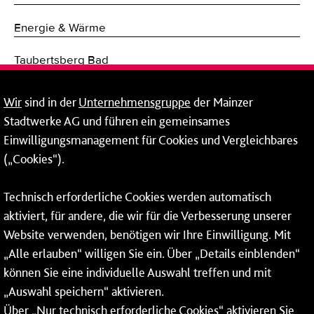
Energie & Wärme
Taubertsberg Bad
Mobilität
Wir
sind in der
Unternehmensgruppe
der Mainzer
Stadtwerke AG und führen ein gemeinsames
Breitband
Einwilligungsmanagement für Cookies und Vergleichbares
Fernwärme
(„Cookies“).
Netze
Technisch erforderliche Cookies werden automatisch
aktiviert, für andere, die wir für die Verbesserung unserer
Mainzer Breitband
Website verwenden, benötigen wir Ihre Einwilligung. Mit
Rheinallee 41
„Alle erlauben“ willigen Sie ein. Über „Details einblenden“
können Sie eine individuelle Auswahl treffen und mit
55118 Mainz
„Auswahl speichern“ aktivieren.
Tel.:
06131 - 128 128
Über „Nur technisch erforderliche Cookies“ aktivieren Sie