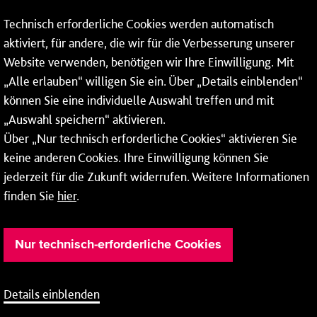
Netze
Technisch erforderliche Cookies werden automatisch
aktiviert, für andere, die wir für die Verbesserung unserer
Mainzer Breitband
Website verwenden, benötigen wir Ihre Einwilligung. Mit
Rheinallee 41
„Alle erlauben“ willigen Sie ein. Über „Details einblenden“
können Sie eine individuelle Auswahl treffen und mit
55118 Mainz
„Auswahl speichern“ aktivieren.
Tel.:
06131 - 128 128
Über „Nur technisch erforderliche Cookies“ aktivieren Sie
keine anderen Cookies. Ihre Einwilligung können Sie
jederzeit für die Zukunft widerrufen. Weitere Informationen
finden Sie
hier
.
Nur technisch-erforderliche Cookies
Details einblenden