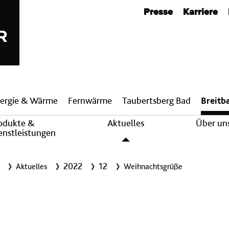
Metanavigation
Presse
Karriere
ergie & Wärme
Fern­wärme
Taubertsberg Bad
Breit­b
odukte &
Aktuelles
Über un
enstleistungen
2022
12
Aktuelles
Weihnachtsgrüße